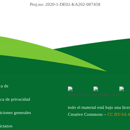
Proj.no: 2020-1-DE02-KA202-007458
ca de
ica de privacidad
todo el material está bajo una lice
iciones generales
Creative Commons –
CC BY-SA 
áctanos