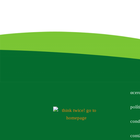
αcer
polít
cond
cont